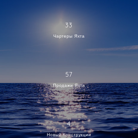
33
Чартеры Яхта
57
Продажи Яхта
4
Новый Конструкции